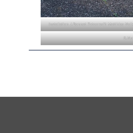
Installation J.Bonnet Fotocredit Matthias Noll
S.Nu