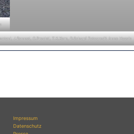
e
notani, J.Bonnet, O.Prechtl, T.K.Kern, D.Schopf Fotocredit Anne Haasis
Impressum
Datenschutz
Presse