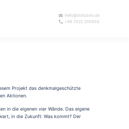
hello@dotsdots.de
+49 7022 205656
diesem Projekt das denkmalgeschützte
den Aktionen.
en in die eigenen vier Wände. Das eigene
wart, in die Zukunft: Was kommt? Der